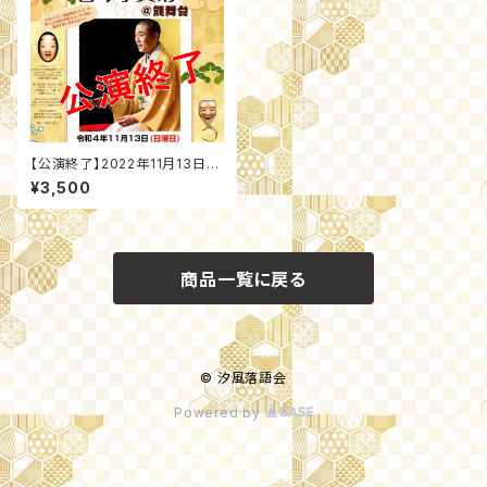
【公演終了】2022年11月13日
(日) 古今亭文菊＠能舞台 (鎌倉
¥3,500
市長谷)
商品一覧に戻る
© 汐風落語会
Powered by