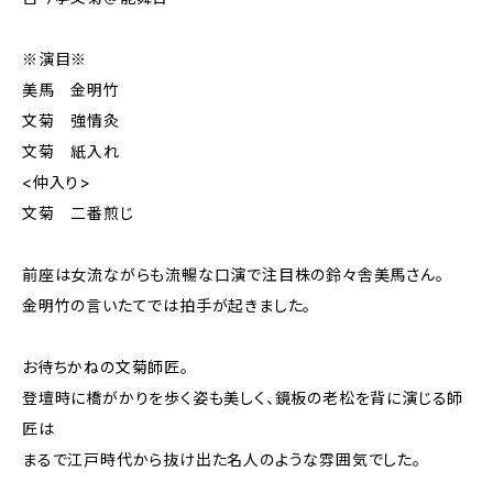
※演目※
美馬 金明竹
文菊 強情灸
文菊 紙入れ
<仲入り>
文菊 二番煎じ
前座は女流ながらも流暢な口演で注目株の鈴々舎美馬さん。
金明竹の言いたてでは拍手が起きました。
お待ちかねの文菊師匠。
登壇時に橋がかりを歩く姿も美しく、鏡板の老松を背に演じる師
匠は
まるで江戸時代から抜け出た名人のような雰囲気でした。